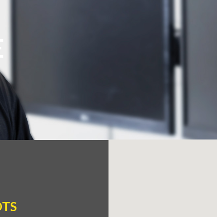
E
ÔTS